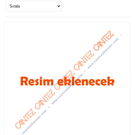
Klips Vidası 2,3x7,5 mm YHB, İthal - Konik Başlı
Kutu Ayak, Askı, Mobilya Aksesuarı Mini Vida
0.24 TL
Sunta Vidası 2,5x10 mm - YHB Konik Başlı Sunta,
Ahşap, Mdf, Ağaç Mini Vida
0.24 TL