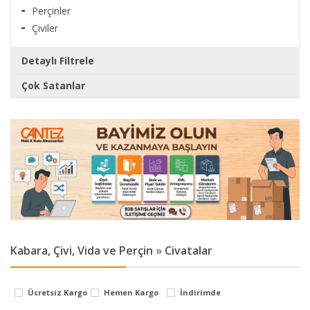
Perçinler
Çiviler
Detaylı Filtrele
Çok Satanlar
Markalar
Klips Vidası 2,2x7,5 mm YHB - Konik Başlı Kutu,
Sandık, Ayak, Askı, Mobilya Aksesuarı Mini Vida
cantez
0.22 TL
Stok Durumu
stokta var
Klips Vidası 2,3x6 mm YHB, İthal - Konik Başlı
Kutu Ayak, Askı, Mobilya Aksesuarı Mini Vida
stokta yok
0.24 TL
Kabara, Çivi, Vida ve Perçin
»
Civatalar
Klips Vidası 2,2x6,5 mm YHB - Konik Başlı Kutu,
Sandık, Ayak, Askı, Mobilya Aksesuarı Mini Vida
Ücretsiz Kargo
Hemen Kargo
İndirimde
0.22 TL