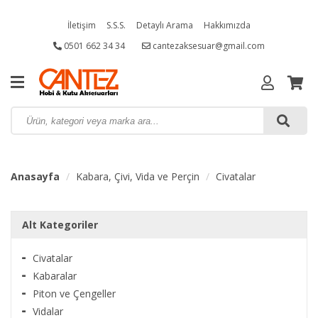
İletişim
S.S.S.
Detaylı Arama
Hakkımızda
0501 662 34 34
cantezaksesuar@gmail.com
Anasayfa
Kabara, Çivi, Vida ve Perçin
Civatalar
Alt Kategoriler
Civatalar
Kabaralar
Piton ve Çengeller
Vidalar