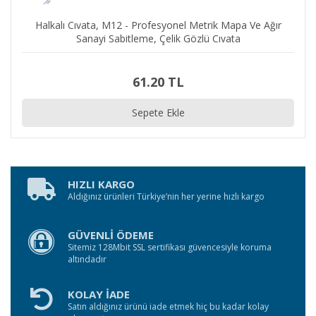
Halkalı Cıvata, M12 - Profesyonel Metrik Mapa Ve Ağır
Sanayi Sabitleme, Çelik Gözlü Cıvata
61.20 TL
Sepete Ekle
HIZLI KARGO
Aldığınız ürünleri Türkiye’nin her yerine hızlı kargo
GÜVENLİ ÖDEME
Sitemiz 128Mbit SSL sertifikası güvencesiyle koruma
altındadır
KOLAY İADE
Satın aldığınız ürünü iade etmek hiç bu kadar kolay