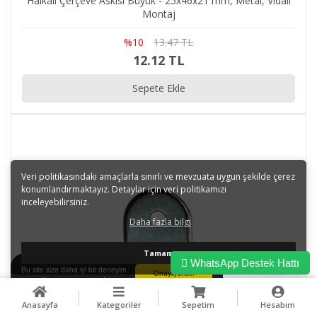
Halkalı Çerçeve Askısı Büyük - 25x46x21 mm, Metal, Vidalı
Montaj
%10
13.47 TL
12.12 TL
Sepete Ekle
Veri politikasındaki amaçlarla sınırlı ve mevzuata uygun şekilde çerez
konumlandırmaktayız. Detaylar için veri politikamızı
inceleyebilirsiniz.
Daha fazla bilgi
Tamam
WhatsApp Destek Hattı
Bu site size daha iyi bir deneyim
Onaylıyorum
sunmak için tarayıcı çerezlerini
kullanır.
Anasayfa
Kategoriler
Sepetim
Hesabım