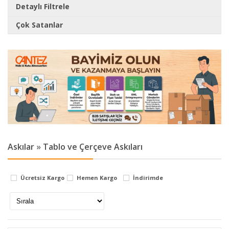
Detaylı Filtrele
Çok Satanlar
Markalar
Klips Vidası 2,2x7,5 mm YHB - Konik Başlı Kutu,
Sandık, Ayak, Askı, Mobilya Aksesuarı Mini Vida
cantez
0.22 TL
Stok Durumu
stokta var
Klips Vidası 2,3x6 mm YHB, İthal - Konik Başlı
Kutu Ayak, Askı, Mobilya Aksesuarı Mini Vida
stokta yok
0.24 TL
Askılar
»
Tablo ve Çerçeve Askıları
Klips Vidası 2,2x6,5 mm YHB - Konik Başlı Kutu,
Sandık, Ayak, Askı, Mobilya Aksesuarı Mini Vida
Ücretsiz Kargo
Hemen Kargo
İndirimde
0.22 TL
Klips Vidası 2,3x7,5 mm YHB, İthal - Konik Başlı
Kutu Ayak, Askı, Mobilya Aksesuarı Mini Vida