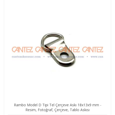
0.24 TL
Sunta Vidası 2,5x10 mm - YHB Konik Başlı Sunta,
Ahşap, Mdf, Ağaç Mini Vida
0.24 TL
Rambo Model D Tipi Tel Çerçeve Askı 18x13x9 mm -
Resim, Fotoğraf, Çerçeve, Tablo Askısı