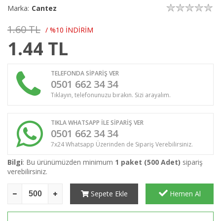
Marka:
Cantez
1.60 TL
/ %10 İNDİRİM
1.44
TL
TELEFONDA SİPARİŞ VER
0501 662 34 34
Tıklayın, telefonunuzu bırakın. Sizi arayalım.
TIKLA WHATSAPP İLE SİPARİŞ VER
0501 662 34 34
7x24 Whatsapp Üzerinden de Sipariş Verebilirsiniz.
Bilgi
: Bu ürünümüzden minimum
1 paket (500 Adet)
sipariş
verebilirsiniz.
Sepete Ekle
Hemen Al