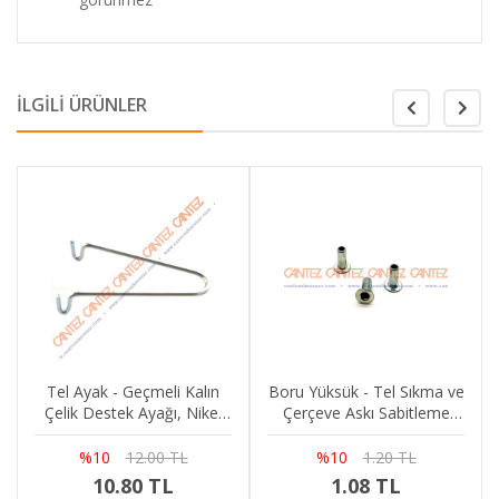
İLGİLİ ÜRÜNLER
Tel Ayak - Geçmeli Kalın
Boru Yüksük - Tel Sıkma ve
Çelik Destek Ayağı, Nikel
Çerçeve Askı Sabitleme
Kaplama
Elemanı
%10
12.00 TL
%10
1.20 TL
10.80 TL
1.08 TL