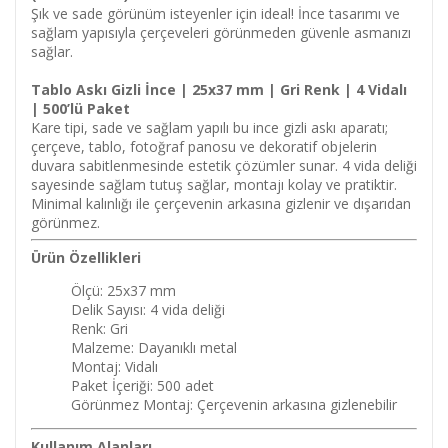
Şık ve sade görünüm isteyenler için ideal! İnce tasarımı ve
sağlam yapısıyla çerçeveleri görünmeden güvenle asmanızı
sağlar.
Tablo Askı Gizli İnce | 25x37 mm | Gri Renk | 4 Vidalı
| 500’lü Paket
Kare tipi, sade ve sağlam yapılı bu ince gizli askı aparatı;
çerçeve, tablo, fotoğraf panosu ve dekoratif objelerin
duvara sabitlenmesinde estetik çözümler sunar. 4 vida deliği
sayesinde sağlam tutuş sağlar, montajı kolay ve pratiktir.
Minimal kalınlığı ile çerçevenin arkasına gizlenir ve dışarıdan
görünmez.
Ürün Özellikleri
Ölçü: 25x37 mm
Delik Sayısı: 4 vida deliği
Renk: Gri
Malzeme: Dayanıklı metal
Montaj: Vidalı
Paket İçeriği: 500 adet
Görünmez Montaj: Çerçevenin arkasına gizlenebilir
Kullanım Alanları