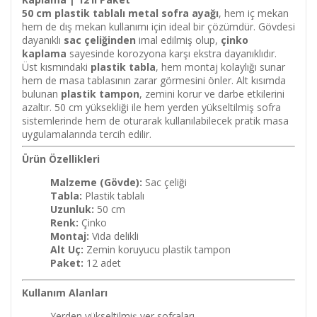
50 cm plastik tablalı metal sofra ayağı
, hem iç mekan
hem de dış mekan kullanımı için ideal bir çözümdür. Gövdesi
dayanıklı
sac çeliğinden
imal edilmiş olup,
çinko
kaplama
sayesinde korozyona karşı ekstra dayanıklıdır.
Üst kısmındaki
plastik tabla
, hem montaj kolaylığı sunar
hem de masa tablasının zarar görmesini önler. Alt kısımda
bulunan
plastik tampon
, zemini korur ve darbe etkilerini
azaltır. 50 cm yüksekliği ile hem yerden yükseltilmiş sofra
sistemlerinde hem de oturarak kullanılabilecek pratik masa
uygulamalarında tercih edilir.
Ürün Özellikleri
Malzeme (Gövde):
Sac çeliği
Tabla:
Plastik tablalı
Uzunluk:
50 cm
Renk:
Çinko
Montaj:
Vida delikli
Alt Uç:
Zemin koruyucu plastik tampon
Paket:
12 adet
Kullanım Alanları
Yerden yükseltilmiş yer sofraları