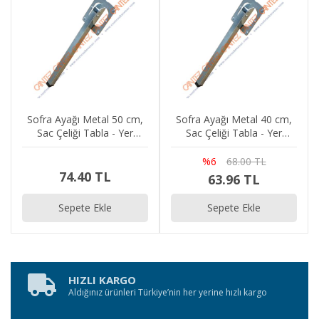
Sofra Ayağı Metal 50 cm,
Sofra Ayağı Metal 40 cm,
Sac Çeliği Tabla - Yer
Sac Çeliği Tabla - Yer
Sofrası Masası, Yatak,
Sofrası Masası, Yatak,
Laptop, Dizüstü, Sehpa,
Laptop, Dizüstü, Sehpa,
%6
68.00 TL
Tabla, Ayak
Tabla, Ayak
74.40 TL
63.96 TL
Sepete Ekle
Sepete Ekle
HIZLI KARGO
Aldığınız ürünleri Türkiye’nin her yerine hızlı kargo