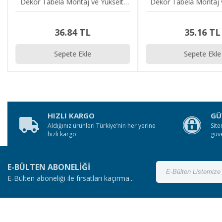
Dekor Tabela Montaj ve Yükselti
Dekor Tabela Montaj v
Vidası
Vidası
36.84 TL
35.16 TL
Sepete Ekle
Sepete Ekle
HIZLI KARGO
GÜ
Aldığınız ürünleri Türkiye’nin her yerine
Site
hızlı kargo
güv
E-BÜLTEN ABONELİĞİ
E-Bülten aboneliği ile fırsatları kaçırma...