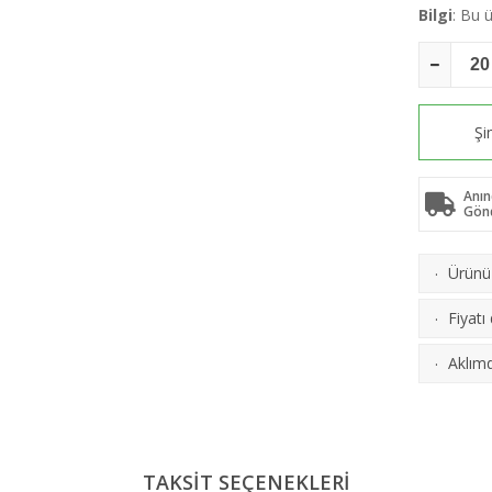
Bilgi
: Bu
Şi
Anın
Gön
Ürünü 
·
Fiyatı
·
Aklımd
·
TAKSİT SEÇENEKLERİ