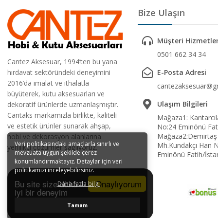
Bize Ulaşın
Müşteri Hizmetler
0501 662 34 34
Cantez Aksesuar, 1994’ten bu yana
hırdavat sektöründeki deneyimini
E-Posta Adresi
2016’da imalat ve ithalatla
cantezaksesuar@g
büyüterek, kutu aksesuarları ve
Ulaşım Bilgileri
dekoratif ürünlerde uzmanlaşmıştır.
Cantaks markamızla birlikte, kaliteli
Mağaza1: Kantarcıl
ve estetik ürünler sunarak ahşap,
No:24 Eminönü Fati
Mağaza2:Demirtaş
hobi ve dekorasyon alanlarına
Veri politikasındaki amaçlarla sınırlı ve
Mh.Kundakçı Han 
yenilikçi çözümler sağlıyoruz.
mevzuata uygun şekilde çerez
Eminönü Fatih/İsta
konumlandırmaktayız. Detaylar için veri
politikamızı inceleyebilirsiniz.
Onaylıyorum
Bu site size daha
Daha fazla bilgi
iyi bir deneyim
sunmak için tarayıcı çerezlerini
Tamam
kullanır.