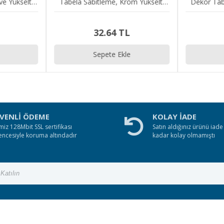
e Yükselti
Tabela Sabitleme, Krom Yükselti
Dekor Tab
Vidası
32.64 TL
Sepete Ekle
VENLİ ÖDEME
KOLAY İADE
miz 128Mbit SSL sertifikası
Satın aldığınız ürünü iad
encesiyle koruma altındadır
kadar kolay olmamıştı