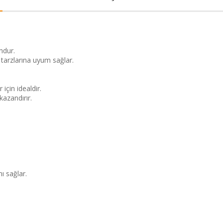
ndur.
 tarzlarına uyum sağlar.
için idealdir.
azandırır.
ı sağlar.