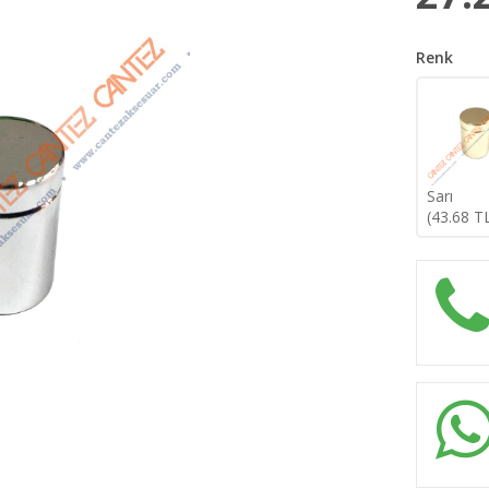
Renk
Sarı
(
43.68
TL