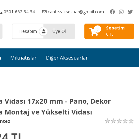
0501 662 34 34
cantezaksesuar@gmail.com
Sepetim
0
Hesabım
Üye Ol
0 TL
n
Mıknatıslar
Diğer Aksesuarlar
a Vidası 17x20 mm - Pano, Dekor
a Montaj ve Yükselti Vidası
ntez
24
TL