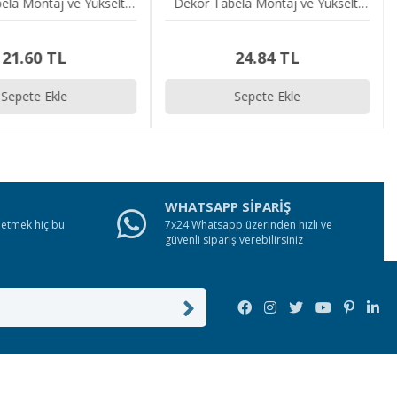
ela Montaj ve Yükselti
Dekor Tabela Montaj ve Yükselti
Vidası
Vidası
21.60 TL
24.84 TL
Sepete Ekle
Sepete Ekle
WHATSAPP SİPARİŞ
e etmek hiç bu
7x24 Whatsapp üzerinden hızlı ve
güvenli sipariş verebilirsiniz