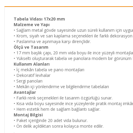
Tabela Vidası 17x20 mm
Malzeme ve Yapı
• Sağlam metal gövde sayesinde uzun süreli kullanım için uygu
• Krom, siyah ve sarı kaplama seçenekleri ile farklı dekorasyon
• Paslanma ve aşınmaya karşı dirençlidir.
Ölçü ve Tasarım
• 17 mm başlık çapı, 20 mm vida boyu ile ince yüzeyli montajlar 
• Yükselti oluşturarak tabela ve panolara modern bir görünüm k
Kullanım Alanları
• İç mekân tabela ve pano montajları
• Dekoratif levhalar
• Sergi panoları
• Mekân içi yönlendirme ve bilgilendirme tabelaları
Avantajlar
• Farklı renk seçenekleri ile tasarım özgürlüğü sunar.
• Kısa vida boyu sayesinde ince yüzeylerde pratik montaj imkân
• Hem estetik hem de sağlam bağlantı sağlar.
Montaj Bilgisi
• Paket içeriğinde 20 adet vida bulunur.
• Ön delik açıldıktan sonra kolayca monte edilir.
.