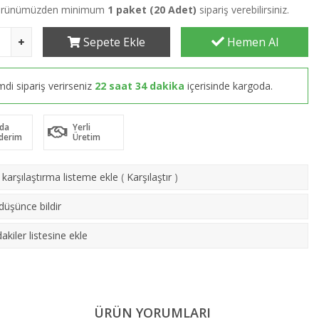
 ürünümüzden minimum
1 paket (20 Adet)
sipariş verebilirsiniz.
Sepete Ekle
Hemen Al
mdi sipariş verirseniz
22 saat 34 dakika
içerisinde kargoda.
da
Yerli
derim
Üretim
karşılaştırma listeme ekle
(
Karşılaştır
)
 düşünce bildir
akiler listesine ekle
ÜRÜN YORUMLARI