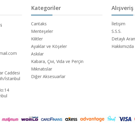
Kategoriler
Alışveriş
Cantaks
İletişim
i
Menteşeler
S.S.S.
Kilitler
Detaylı Ar
Ayaklar ve Köşeler
Hakkımızda
mail.com
Askılar
Kabara, Çivi, Vida ve Perçin
Mıknatıslar
ar Caddesi
Diğer Aksesuarlar
h/İstanbul
No:14
nbul