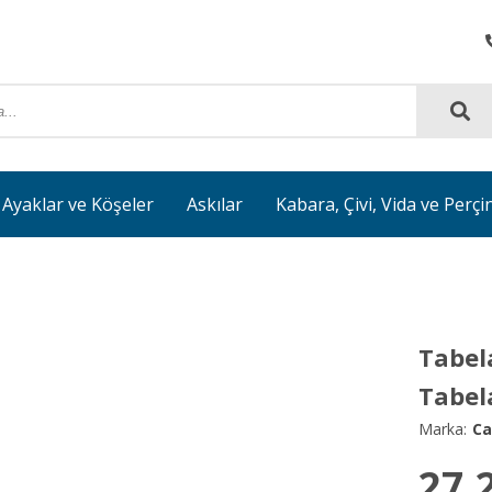
Ayaklar ve Köşeler
Askılar
Kabara, Çivi, Vida ve Perçi
Tabel
Tabel
Marka:
Ca
27.