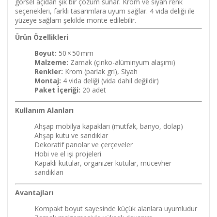
görsel açıdan şık bir çözüm sunar. Krom ve siyah renk
seçenekleri, farklı tasarımlara uyum sağlar. 4 vida deliği ile
yüzeye sağlam şekilde monte edilebilir.
Ürün Özellikleri
Boyut:
50 × 50 mm
Malzeme:
Zamak (çinko-alüminyum alaşımı)
Renkler:
Krom (parlak gri), Siyah
Montaj:
4 vida deliği (vida dahil değildir)
Paket İçeriği:
20 adet
Kullanım Alanları
Ahşap mobilya kapakları (mutfak, banyo, dolap)
Ahşap kutu ve sandıklar
Dekoratif panolar ve çerçeveler
Hobi ve el işi projeleri
Kapaklı kutular, organizer kutular, mücevher
sandıkları
Avantajları
Kompakt boyut sayesinde küçük alanlara uyumludur