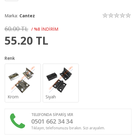
Marka:
Cantez
60.00 TL
/ %8 İNDİRİM
55.20
TL
Renk
Krom
Siyah
TELEFONDA SİPARİŞ VER
0501 662 34 34
Tıklayın, telefonunuzu bırakın. Sizi arayalım.