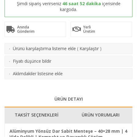
Şimdi sipariş verirseniz
46 saat 52 dakika
içerisinde
kargoda.
Anında
Yerli
Gönderim
Üretim
Ürünü karşılaştırma listeme ekle
(
Karşılaştır
)
·
Fiyatı düşünce bildir
·
Aklımdakiler listesine ekle
·
ÜRÜN DETAYI
TAKSİT SEÇENEKLERİ
ÜRÜN YORUMLARI
Alüminyum Yönsüz Dar Sabit Menteşe – 40×28 mm | 4
Vida Delikli | Kompakt ve Dayanıklı Çözüm