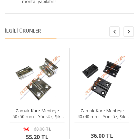
montaj yapılabilir
İLGİLİ ÜRÜNLER
Zamak Kare Menteşe
Zamak Kare Menteşe
50x50 mm - Yönsüz, Şık,
40x40 mm - Yönsüz, Şık,
Dekoratif, Kutu, Dolap,
Dekoratif, Kutu, Dolap,
Kapak Menteşesi
Kapak Menteşesi
%8
60.00 TL
36.00 TL
55.20 TL