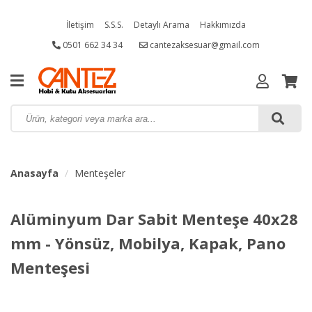
İletişim
S.S.S.
Detaylı Arama
Hakkımızda
0501 662 34 34
cantezaksesuar@gmail.com
Anasayfa
Menteşeler
Alüminyum Dar Sabit Menteşe 40x28
mm - Yönsüz, Mobilya, Kapak, Pano
Menteşesi