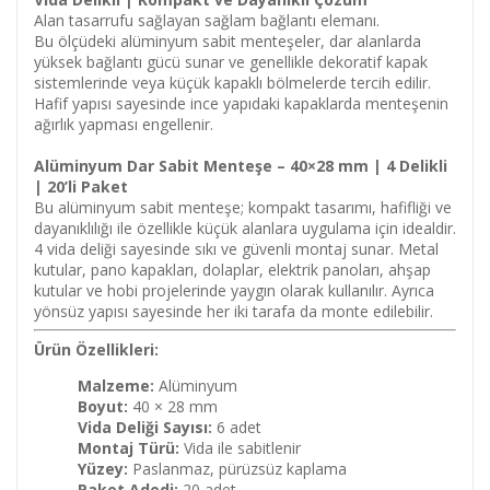
Alan tasarrufu sağlayan sağlam bağlantı elemanı.
Bu ölçüdeki alüminyum sabit menteşeler, dar alanlarda
yüksek bağlantı gücü sunar ve genellikle dekoratif kapak
sistemlerinde veya küçük kapaklı bölmelerde tercih edilir.
Hafif yapısı sayesinde ince yapıdaki kapaklarda menteşenin
ağırlık yapması engellenir.
Alüminyum Dar Sabit Menteşe – 40×28 mm | 4 Delikli
| 20’li Paket
Bu alüminyum sabit menteşe; kompakt tasarımı, hafifliği ve
dayanıklılığı ile özellikle küçük alanlara uygulama için idealdir.
4 vida deliği sayesinde sıkı ve güvenli montaj sunar. Metal
kutular, pano kapakları, dolaplar, elektrik panoları, ahşap
kutular ve hobi projelerinde yaygın olarak kullanılır. Ayrıca
yönsüz yapısı sayesinde her iki tarafa da monte edilebilir.
Ürün Özellikleri:
Malzeme:
Alüminyum
Boyut:
40 × 28 mm
Vida Deliği Sayısı:
6 adet
Montaj Türü:
Vida ile sabitlenir
Yüzey:
Paslanmaz, pürüzsüz kaplama
Paket Adedi:
20 adet