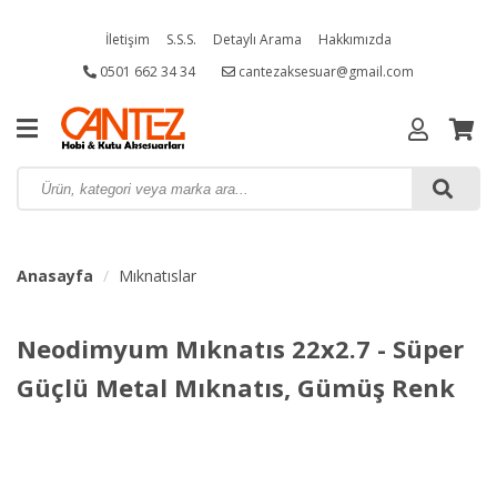
İletişim
S.S.S.
Detaylı Arama
Hakkımızda
0501 662 34 34
cantezaksesuar@gmail.com
Anasayfa
Mıknatıslar
Neodimyum Mıknatıs 22x2.7 - Süper
Güçlü Metal Mıknatıs, Gümüş Renk