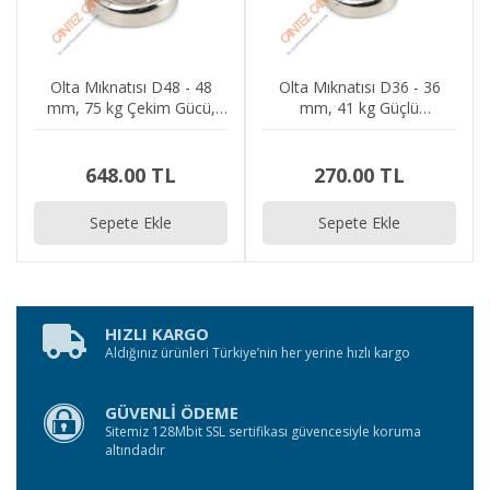
Olta Mıknatısı D48 - 48
Olta Mıknatısı D36 - 36
mm, 75 kg Çekim Gücü,
mm, 41 kg Güçlü
Nikel Kaplama, Üstten
Neodimyum Mıknatıs,
Halkalı, Vidalı
Üstten Halkalı, Vidalı
Ayırma
648.00 TL
270.00 TL
Sepete Ekle
Sepete Ekle
HIZLI KARGO
Aldığınız ürünleri Türkiye’nin her yerine hızlı kargo
GÜVENLİ ÖDEME
Sitemiz 128Mbit SSL sertifikası güvencesiyle koruma
altındadır