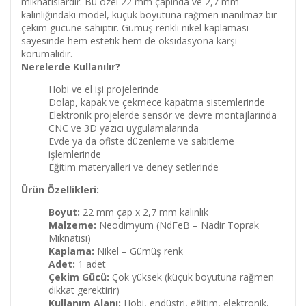
mıknatıslardır. Bu özel 22 mm çapında ve 2,7 mm
kalınlığındaki model, küçük boyutuna rağmen inanılmaz bir
çekim gücüne sahiptir. Gümüş renkli nikel kaplaması
sayesinde hem estetik hem de oksidasyona karşı
korumalıdır.
Nerelerde Kullanılır?
Hobi ve el işi projelerinde
Dolap, kapak ve çekmece kapatma sistemlerinde
Elektronik projelerde sensör ve devre montajlarında
CNC ve 3D yazıcı uygulamalarında
Evde ya da ofiste düzenleme ve sabitleme
işlemlerinde
Eğitim materyalleri ve deney setlerinde
Ürün Özellikleri:
Boyut:
22 mm çap x 2,7 mm kalınlık
Malzeme:
Neodimyum (NdFeB – Nadir Toprak
Mıknatısı)
Kaplama:
Nikel – Gümüş renk
Adet:
1 adet
Çekim Gücü:
Çok yüksek (küçük boyutuna rağmen
dikkat gerektirir)
Kullanım Alanı:
Hobi, endüstri, eğitim, elektronik,