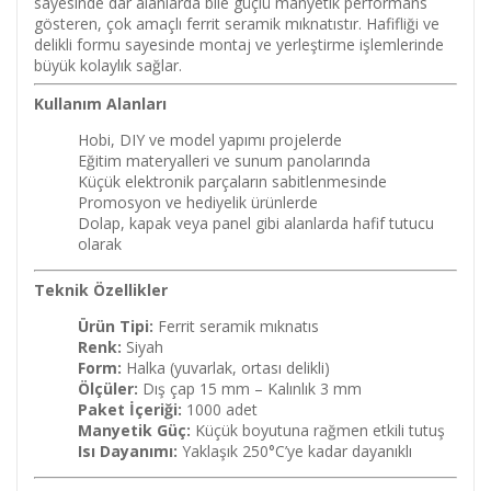
sayesinde dar alanlarda bile güçlü manyetik performans
gösteren, çok amaçlı ferrit seramik mıknatıstır. Hafifliği ve
delikli formu sayesinde montaj ve yerleştirme işlemlerinde
büyük kolaylık sağlar.
Kullanım Alanları
Hobi, DIY ve model yapımı projelerde
Eğitim materyalleri ve sunum panolarında
Küçük elektronik parçaların sabitlenmesinde
Promosyon ve hediyelik ürünlerde
Dolap, kapak veya panel gibi alanlarda hafif tutucu
olarak
Teknik Özellikler
Ürün Tipi:
Ferrit seramik mıknatıs
Renk:
Siyah
Form:
Halka (yuvarlak, ortası delikli)
Ölçüler:
Dış çap 15 mm – Kalınlık 3 mm
Paket İçeriği:
1000 adet
Manyetik Güç:
Küçük boyutuna rağmen etkili tutuş
Isı Dayanımı:
Yaklaşık 250°C’ye kadar dayanıklı