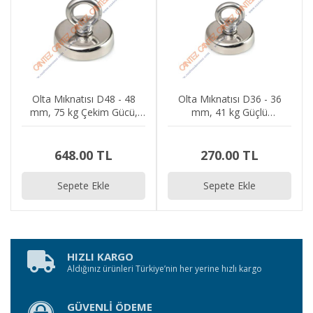
Olta Mıknatısı D48 - 48
Olta Mıknatısı D36 - 36
mm, 75 kg Çekim Gücü,
mm, 41 kg Güçlü
Nikel Kaplama, Üstten
Neodimyum Mıknatıs,
Halkalı, Vidalı
Üstten Halkalı, Vidalı
Ayırma
648.00 TL
270.00 TL
Sepete Ekle
Sepete Ekle
HIZLI KARGO
Aldığınız ürünleri Türkiye’nin her yerine hızlı kargo
GÜVENLİ ÖDEME