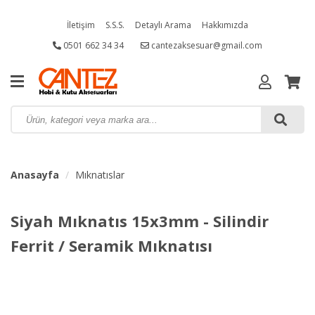
İletişim
S.S.S.
Detaylı Arama
Hakkımızda
0501 662 34 34
cantezaksesuar@gmail.com
Anasayfa
Mıknatıslar
Siyah Mıknatıs 15x3mm - Silindir
Ferrit / Seramik Mıknatısı