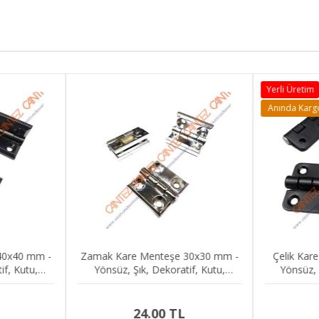
Yerli Üretim
Anında Karg
40x40 mm -
Zamak Kare Menteşe 30x30 mm -
Çelik Kar
if, Kutu,
Yönsüz, Şık, Dekoratif, Kutu,
Yönsüz, 
teşesi
Dolap, Kapak Menteşesi
Mobil
24.00 TL