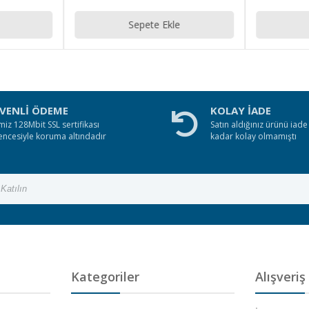
Sepete Ekle
VENLİ ÖDEME
KOLAY İADE
miz 128Mbit SSL sertifikası
Satın aldığınız ürünü iad
encesiyle koruma altındadır
kadar kolay olmamıştı
Kategoriler
Alışveriş