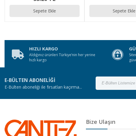
Sepete Ekle
Sepete Ekle
HIZLI KARGO
GÜ
Aldığınız ürünleri Türkiye’nin her yerine
Site
hızlı kargo
güv
E-BÜLTEN ABONELİĞİ
E-Bülten aboneliği ile fırsatları kaçırma...
Bize Ulaşın