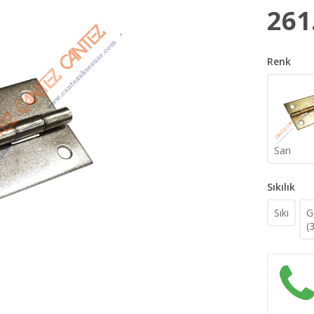
261
Renk
Sarı
Sıkılık
Sıkı
G
(