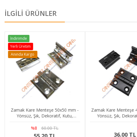
İLGİLİ ÜRÜNLER
İndirimde
Yerli Üretim
Anında Kargo
Zamak Kare Menteşe 50x50 mm -
Zamak Kare Menteşe 
Yönsüz, Şık, Dekoratif, Kutu,
Yönsüz, Şık, Dekorat
Dolap, Kapak Menteşesi
Dolap, Kapak Men
%8
60.00 TL
36.00 TL
55.20 TL