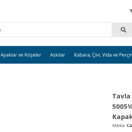
Ayaklar ve Köşeler
Askılar
Kabara, Çivi, Vida ve Perçi
Tavla
5005¼
Kapak
Marka:
Ca