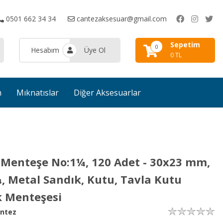
0501 662 34 34
cantezaksesuar@gmail.com
Sepetim
0
Hesabım
Üye Ol
0 TL
n
Mıknatıslar
Diğer Aksesuarlar
 Menteşe No:1¼, 120 Adet - 30x23 mm,
, Metal Sandık, Kutu, Tavla Kutu
 Menteşesi
ntez