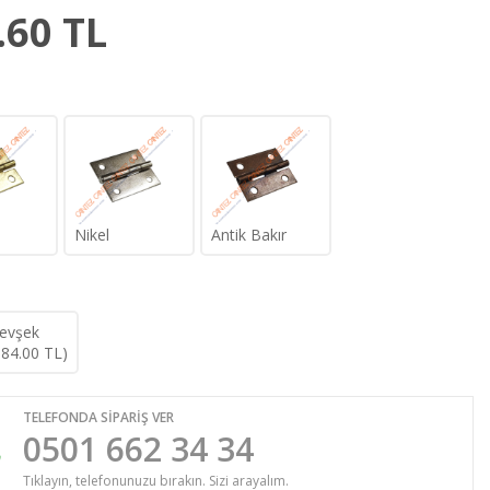
.60
TL
Nikel
Antik Bakır
evşek
384.00
TL)
TELEFONDA SİPARİŞ VER
0501 662 34 34
Tıklayın, telefonunuzu bırakın. Sizi arayalım.