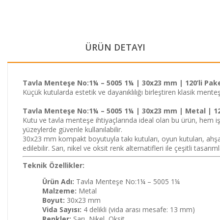
ÜRÜN DETAYI
Tavla Menteşe No:1¼ – 5005 1¼ | 30x23 mm | 120’li Pak
Küçük kutularda estetik ve dayanıklılığı birleştiren klasik mente
Tavla Menteşe No:1¼ – 5005 1¼ | 30x23 mm | Metal | 1
Kutu ve tavla menteşe ihtiyaçlarında ideal olan bu ürün, hem 
yüzeylerde güvenle kullanılabilir.
30x23 mm kompakt boyutuyla takı kutuları, oyun kutuları, ahşap 
edilebilir. Sarı, nikel ve oksit renk alternatifleri ile çeşitli tasarı
Teknik Özellikler:
Ürün Adı:
Tavla Menteşe No:1¼ – 5005 1¼
Malzeme:
Metal
Boyut:
30x23 mm
Vida Sayısı:
4 delikli (vida arası mesafe: 13 mm)
Renkler:
Sarı, Nikel, Oksit