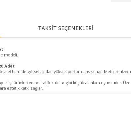
TAKSİT SEÇENEKLERİ
et
şe modeli.
20 Adet
işlevsel hem de görsel açıdan yüksek performans sunar. Metal malzeme
el işi ürünleri ve nostaljik kutular gibi küçük alanlara uyumludur. Üze
mlara estetik katkı sağlar.