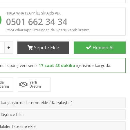
TIKLA WHATSAPP İLE SİPARİŞ VER
0501 662 34 34
7x24 Whatsapp Üzerinden de Sipariş Verebilirsiniz.
Sepete Ekle
Hemen Al
mdi sipariş verirseniz
17 saat 43 dakika
içerisinde kargoda.
da
Yerli
derim
Üretim
karşılaştırma listeme ekle
(
Karşılaştır
)
 düşünce bildir
akiler listesine ekle