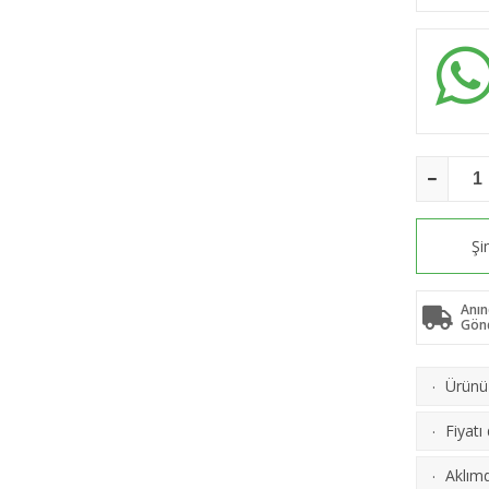
Şi
Anın
Gön
Ürünü 
·
Fiyatı
·
Aklımd
·