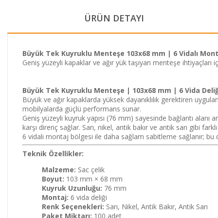
ÜRÜN DETAYI
Büyük Tek Kuyruklu Menteşe 103x68 mm | 6 Vidalı Monta
Geniş yüzeyli kapaklar ve ağır yük taşıyan menteşe ihtiyaçları i
Büyük Tek Kuyruklu Menteşe | 103x68 mm | 6 Vida Deliği
Büyük ve ağır kapaklarda yüksek dayanıklılık gerektiren uygulam
mobilyalarda güçlü performans sunar.
Geniş yüzeyli kuyruk yapısı (76 mm) sayesinde bağlantı alanı ar
karşı direnç sağlar. Sarı, nikel, antik bakır ve antik sarı gibi far
6 vidalı montaj bölgesi ile daha sağlam sabitleme sağlanır; bu 
Teknik Özellikler:
Malzeme:
Sac çelik
Boyut:
103 mm × 68 mm
Kuyruk Uzunluğu:
76 mm
Montaj:
6 vida deliği
Renk Seçenekleri:
Sarı, Nikel, Antik Bakır, Antik Sarı
Paket Miktarı:
100 adet