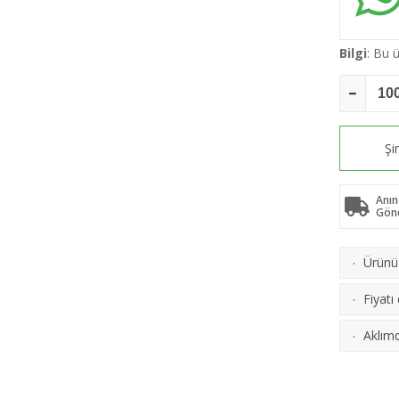
Bilgi
: Bu
Şi
Anın
Gön
Ürünü 
·
Fiyatı
·
Aklımd
·