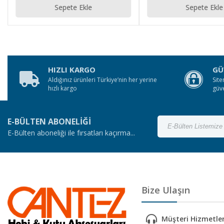
Sepete Ekle
Sepete Ekle
HIZLI KARGO
GÜ
Aldığınız ürünleri Türkiye’nin her yerine
Site
hızlı kargo
güv
E-BÜLTEN ABONELİĞİ
E-Bülten aboneliği ile fırsatları kaçırma...
Bize Ulaşın
Müşteri Hizmetler