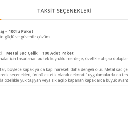
TAKSİT SEÇENEKLERİ
j – 100’lü Paket
çin güçlü ve güvenilir çözüm.
 | Metal Sac Çelik | 100 Adet Paket
alar için tasarlanan bu tek kuyruklu menteşe, özellikle ahşap dolaplar
tar, böylece kapak ya da kapı hareketi daha dengeli olur. Metal sac çel
klı renk seçenekleri, ürünü estetik olarak dekoratif uygulamalarda da tercih
da özellikle yük taşıyan veya sık açılıp kapanan kapaklarda büyük avant