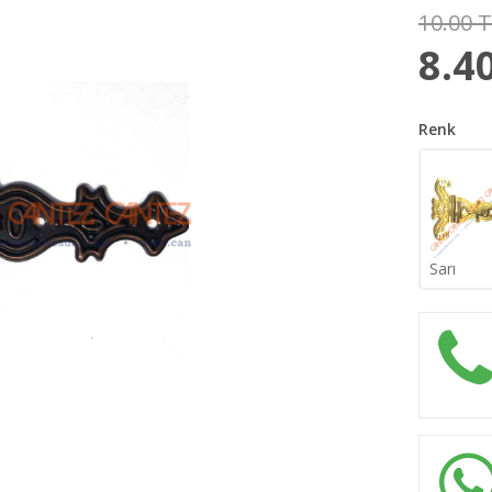
10.00 
8.4
Renk
Sarı