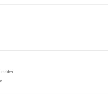
 renkleri
um