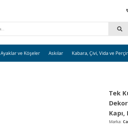
Ayaklar ve Köşeler
Askılar
Kabara, Çivi, Vida ve Perçi
Tek K
Dekor
Kapı,
Marka:
Ca