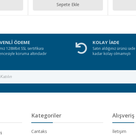
Sepete Ekle
VENLİ ÖDEME
KOLAY İADE
miz 128Mbit SSL sertifikası
Satın aldığınız ürünü iad
encesiyle koruma altındadır
kadar kolay olmamıştı
Kategoriler
Alışveriş
Cantaks
İletişim
i