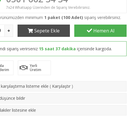
7x24 Whatsapp Üzerinden de Sipariş Verebilirsiniz.
 ürünümüzden minimum
1 paket (100 Adet)
sipariş verebilirsiniz.
Sepete Ekle
Hemen Al
mdi sipariş verirseniz
15 saat 37 dakika
içerisinde kargoda.
da
Yerli
derim
Üretim
karşılaştırma listeme ekle
(
Karşılaştır
)
 düşünce bildir
akiler listesine ekle