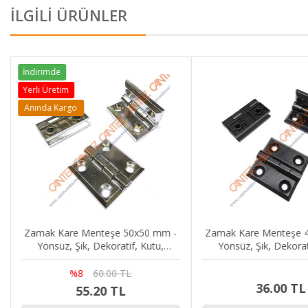
İLGİLİ ÜRÜNLER
İndirimde
Yerli Üretim
Anında Kargo
Zamak Kare Menteşe 50x50 mm -
Zamak Kare Menteşe 
Yönsüz, Şık, Dekoratif, Kutu,
Yönsüz, Şık, Dekorat
Dolap, Kapak Menteşesi
Dolap, Kapak Men
%8
60.00 TL
36.00 TL
55.20 TL