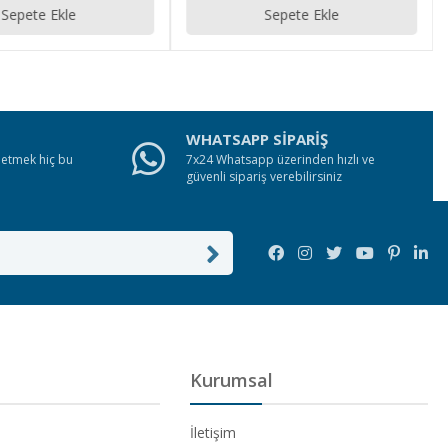
Sepete Ekle
Sepete Ekle
WHATSAPP SİPARİŞ
e etmek hiç bu
7x24 Whatsapp üzerinden hızlı ve
güvenli sipariş verebilirsiniz
Kurumsal
İletişim