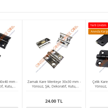
Yerli Üretim
Anında Karg
40x40 mm -
Zamak Kare Menteşe 30x30 mm -
Çelik Kar
if, Kutu,
Yönsüz, Şık, Dekoratif, Kutu,
Yönsüz, 
teşesi
Dolap, Kapak Menteşesi
Mobil
24.00 TL