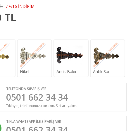
TL
/ %16 İNDİRİM
0
TL
Nikel
Antik Bakır
Antik Sarı
TELEFONDA SİPARİŞ VER
0501 662 34 34
Tıklayın, telefonunuzu bırakın. Sizi arayalım.
TIKLA WHATSAPP İLE SİPARİŞ VER
0501 662 34 34