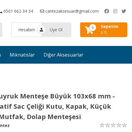
0501 662 34 34
cantezaksesuar@gmail.com
Sepetim
0
Hesabım
Üye Ol
0 TL
n
Mıknatıslar
Diğer Aksesuarlar
uyruk Menteşe Büyük 103x68 mm -
atif Sac Çeliği Kutu, Kapak, Küçük
 Mutfak, Dolap Menteşesi
ntez