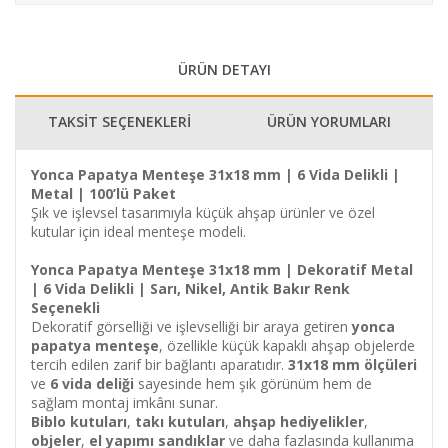
ÜRÜN DETAYI
TAKSİT SEÇENEKLERİ
ÜRÜN YORUMLARI
Yonca Papatya Menteşe 31x18 mm | 6 Vida Delikli |
Metal | 100’lü Paket
Şık ve işlevsel tasarımıyla küçük ahşap ürünler ve özel
kutular için ideal menteşe modeli.
Yonca Papatya Menteşe 31x18 mm | Dekoratif Metal
| 6 Vida Delikli | Sarı, Nikel, Antik Bakır Renk
Seçenekli
Dekoratif görselliği ve işlevselliği bir araya getiren
yonca
papatya menteşe
, özellikle küçük kapaklı ahşap objelerde
tercih edilen zarif bir bağlantı aparatıdır.
31x18 mm ölçüleri
ve
6 vida deliği
sayesinde hem şık görünüm hem de
sağlam montaj imkânı sunar.
Biblo kutuları
,
takı kutuları
,
ahşap hediyelikler
,
objeler
,
el yapımı sandıklar
ve daha fazlasında kullanıma