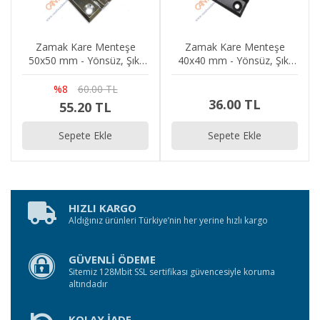
Zamak Kare Menteşe
Zamak Kare Menteşe
50x50 mm - Yönsüz, Şık,
40x40 mm - Yönsüz, Şık,
Dekoratif, Kutu, Dolap,
Dekoratif, Kutu, Dolap,
Kapak Menteşesi
Kapak Menteşesi
%8
60.00 TL
36.00 TL
55.20 TL
Sepete Ekle
Sepete Ekle
HIZLI KARGO
Aldığınız ürünleri Türkiye’nin her yerine hızlı kargo
GÜVENLİ ÖDEME
Sitemiz 128Mbit SSL sertifikası güvencesiyle koruma
altındadır
KOLAY İADE