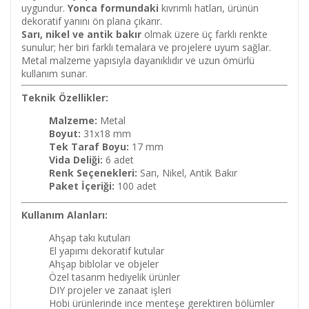
uygundur.
Yonca formundaki
kıvrımlı hatları, ürünün
dekoratif yanını ön plana çıkarır.
Sarı, nikel ve antik bakır
olmak üzere üç farklı renkte
sunulur; her biri farklı temalara ve projelere uyum sağlar.
Metal malzeme yapısıyla dayanıklıdır ve uzun ömürlü
kullanım sunar.
Teknik Özellikler:
Malzeme:
Metal
Boyut:
31x18 mm
Tek Taraf Boyu:
17 mm
Vida Deliği:
6 adet
Renk Seçenekleri:
Sarı, Nikel, Antik Bakır
Paket İçeriği:
100 adet
Kullanım Alanları:
Ahşap takı kutuları
El yapımı dekoratif kutular
Ahşap biblolar ve objeler
Özel tasarım hediyelik ürünler
DIY projeler ve zanaat işleri
Hobi ürünlerinde ince menteşe gerektiren bölümler