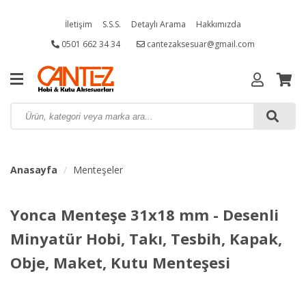
İletişim
S.S.S.
Detaylı Arama
Hakkımızda
0501 662 34 34
cantezaksesuar@gmail.com
Anasayfa
Menteşeler
Yonca Menteşe 31x18 mm - Desenli
Minyatür Hobi, Takı, Tesbih, Kapak,
Obje, Maket, Kutu Menteşesi