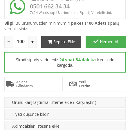
0501 662 34 34
7x24 Whatsapp Üzerinden de Sipariş Verebilirsiniz.
Bilgi
: Bu ürünümüzden minimum
1 paket (100 Adet)
sipariş
verebilirsiniz.
Sepete Ekle
Hemen Al
Şimdi sipariş verirseniz
24 saat 54 dakika
içerisinde
kargoda.
Anında
Yerli
Gönderim
Üretim
Ürünü karşılaştırma listeme ekle
(
Karşılaştır
)
·
Fiyatı düşünce bildir
·
Aklımdakiler listesine ekle
·