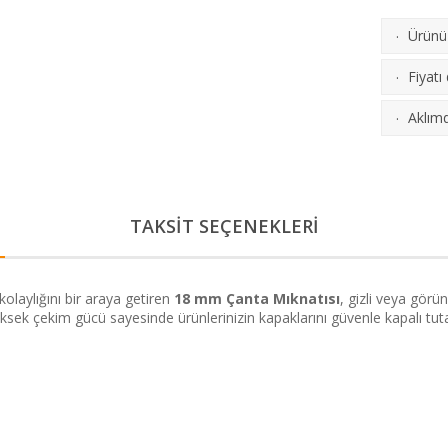
Ürünü 
·
Fiyatı
·
Aklımd
·
TAKSİT SEÇENEKLERİ
laylığını bir araya getiren
18 mm Çanta Mıknatısı
, gizli veya görü
 yüksek çekim gücü sayesinde ürünlerinizin kapaklarını güvenle kapalı tuta