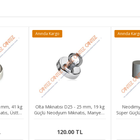
Anında Kargo
Anında Karg
6 mm, 41 kg
Olta Mıknatısı D25 - 25 mm, 19 kg
Neodimyu
tıs, Üstten
Güçlü Neodyum Mıknatıs, Manyetik
Süper Güçl
yırma
Halka, Vidalı Ayırma
L
120.00 TL