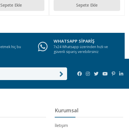
Sepete Ekle
Sepete Ekle
WHATSAPP SİPARİŞ
e etmek hiç bu
7x24 Whatsapp üzerinden hızlı ve
güvenli sipariş verebilirsiniz
Kurumsal
İletişim