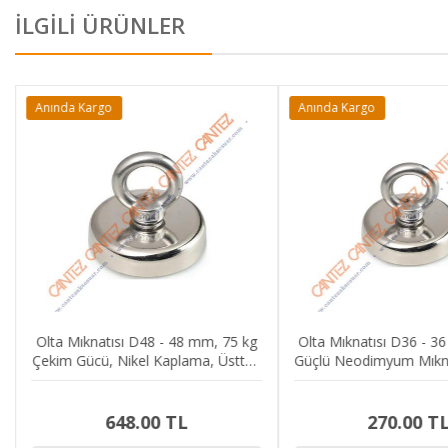
İLGİLİ ÜRÜNLER
Anında Kargo
Anında Kargo
Olta Mıknatısı D48 - 48 mm, 75 kg
Olta Mıknatısı D36 - 3
Çekim Gücü, Nikel Kaplama, Üstten
Güçlü Neodimyum Mıkna
Halkalı, Vidalı
Halkalı, Vidalı A
648.00 TL
270.00 T