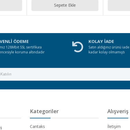
Sepete Ekle
VENLİ ÖDEME
KOLAY İADE
miz 128Mbit SSL sertifikası
Satın aldığınız ürünü iad
encesiyle koruma altındadır
kadar kolay olmamıştı
Kategoriler
Alışveriş
Cantaks
İletişim
i