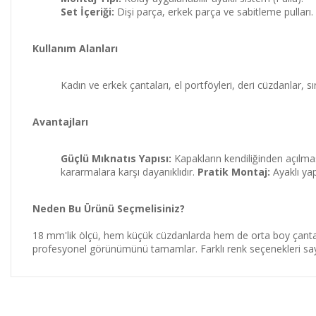
Set İçeriği:
Dişi parça, erkek parça ve sabitleme pulları.
Kullanım Alanları
Kadın ve erkek çantaları, el portföyleri, deri cüzdanlar, sır
Avantajları
Güçlü Mıknatıs Yapısı:
Kapakların kendiliğinden açılmas
kararmalara karşı dayanıklıdır.
Pratik Montaj:
Ayaklı yap
Neden Bu Ürünü Seçmelisiniz?
18 mm'lik ölçü, hem küçük cüzdanlarda hem de orta boy çantalard
profesyonel görünümünü tamamlar. Farklı renk seçenekleri sayes