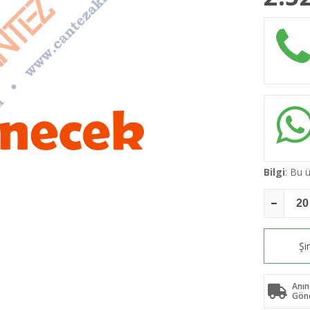
Bilgi
: Bu
Şi
Anın
Gön