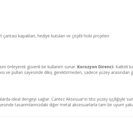
t çantası kapakları, hediye kutuları ve çeşitli hobi projeleri.
ını önleyerek güvenli bir kullanım sunar.
Korozyon Direnci:
Kaliteli 
ısı ve pulları sayesinde dikiş gerektirmeden, sadece yüzey arasından geçi
a ideal dengeyi sağlar. Cantez Aksesuar'ın titiz yüzey işçiliğiyle sun
inde tasarımlarınızdaki diğer metal aksesuarlarla tam bir uyum yakala