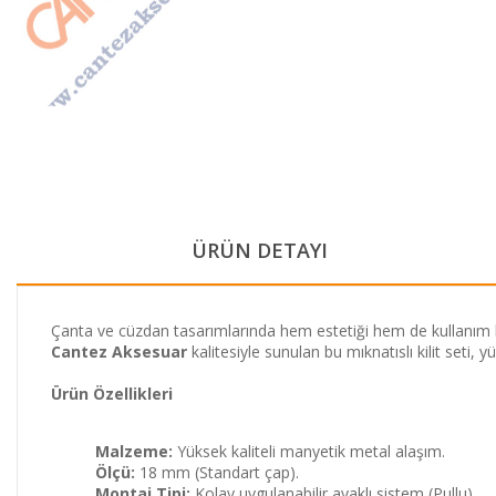
ÜRÜN DETAYI
Çanta ve cüzdan tasarımlarında hem estetiği hem de kullanım ko
Cantez Aksesuar
kalitesiyle sunulan bu mıknatıslı kilit seti,
Ürün Özellikleri
Malzeme:
Yüksek kaliteli manyetik metal alaşım.
Ölçü:
18 mm (Standart çap).
Montaj Tipi:
Kolay uygulanabilir ayaklı sistem (Pullu).