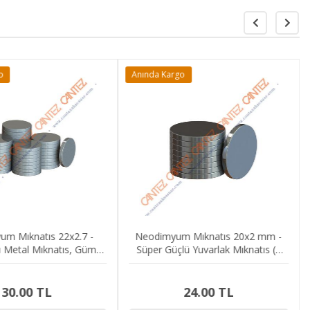
o
Anında Kargo
m Mıknatıs 22x2.7 -
Neodimyum Mıknatıs 20x2 mm -
ü Metal Mıknatıs, Gümüş
Süper Güçlü Yuvarlak Mıknatıs (1
Renk
Adet)
30.00 TL
24.00 TL