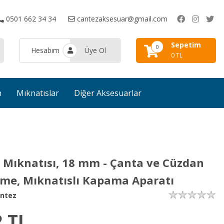
0501 662 34 34
cantezaksesuar@gmail.com
Sepetim
0
Hesabım
Üye Ol
0 TL
n
Mıknatıslar
Diğer Aksesuarlar
 Mıknatısı, 18 mm - Çanta ve Cüzdan
leme, Mıknatıslı Kapama Aparatı
ntez
2
TL