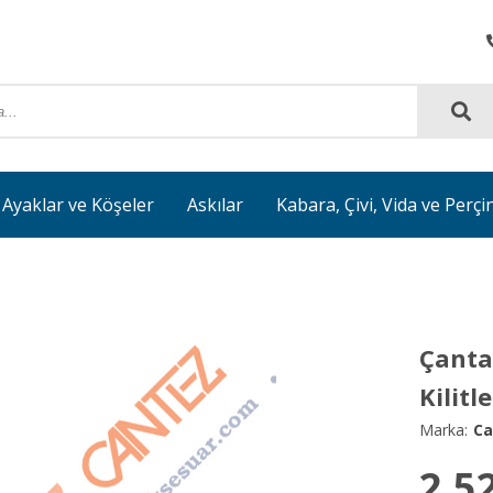
Ayaklar ve Köşeler
Askılar
Kabara, Çivi, Vida ve Perçi
Çanta
Kilit
Marka:
Ca
2.5