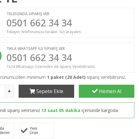
TELEFONDA SİPARİŞ VER
0501 662 34 34
Tıklayın, telefonunuzu bırakın. Sizi arayalım.
TIKLA WHATSAPP İLE SİPARİŞ VER
0501 662 34 34
7x24 Whatsapp Üzerinden de Sipariş Verebilirsiniz.
 ürünümüzden minimum
1 paket (20 Adet)
sipariş verebilirsiniz.
Sepete Ekle
Hemen Al
mdi sipariş verirseniz
13 saat 05 dakika
içerisinde kargoda.
da
Yeni
derim
Ürün