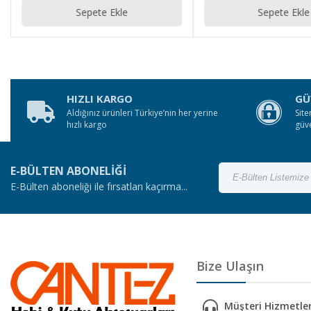
Sepete Ekle
Sepete Ekle
HIZLI KARGO
GÜ
Aldığınız ürünleri Türkiye’nin her yerine
Site
hızlı kargo
güv
E-BÜLTEN ABONELİĞİ
E-Bülten aboneliği ile fırsatları kaçırma...
Bize Ulaşın
Müşteri Hizmetler