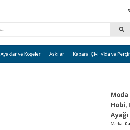
Ayaklar ve Köşeler
Askılar
Kabara, Çivi, Vida ve Perçi
Moda A
Hobi,
Ayağı
Marka:
Ca