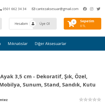
0501 662 34 34
cantezaksesuar@gmail.com
Sepetim
0
Hesabım
Üye Ol
0 TL
n
Mıknatıslar
Diğer Aksesuarlar
yak 3,5 cm - Dekoratif, Şık, Özel,
 Mobilya, Sunum, Stand, Sandık, Kutu
ntez