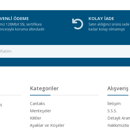
VENLİ ÖDEME
KOLAY İADE
miz 128Mbit SSL sertifikası
Satın aldığınız ürünü iad
encesiyle koruma altındadır
kadar kolay olmamıştı
Kategoriler
Alışveriş
Cantaks
İletişim
i
Menteşeler
S.S.S.
Kilitler
Detaylı Ar
Ayaklar ve Köşeler
Hakkımızda