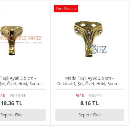
Yerli Üretim
aşlı Ayak 3,5 cm -
Moda Taşlı Ayak 2,5 cm -
 Şık, Özel, Hobi, Sunum,
Dekoratif, Şık, Özel, Hobi, Sunum,
nd, Sandık, Kutu Ayağı
Tepsi, Stand, Sandık, Kutu Ayağı
10
20.40 TL
%10
9.07 TL
18.36 TL
8.16 TL
Sepete Ekle
Sepete Ekle