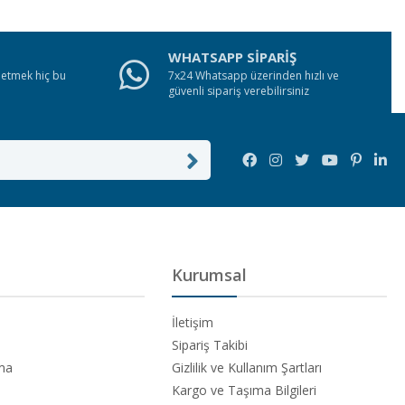
WHATSAPP SİPARİŞ
e etmek hiç bu
7x24 Whatsapp üzerinden hızlı ve
güvenli sipariş verebilirsiniz
Kurumsal
İletişim
Sipariş Takibi
ama
Gizlilik ve Kullanım Şartları
Kargo ve Taşıma Bilgileri