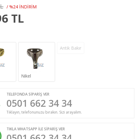
TL
/ %24 İNDİRİM
96
TL
Antik Bakır
Nikel
TELEFONDA SİPARİŞ VER
0501 662 34 34
Tıklayın, telefonunuzu bırakın. Sizi arayalım.
TIKLA WHATSAPP İLE SİPARİŞ VER
0501 662 34 34