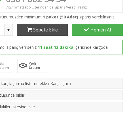
7x24 Whatsapp Üzerinden de Sipariş Verebilirsiniz.
 ürünümüzden minimum
1 paket (50 Adet)
sipariş verebilirsiniz.
Sepete Ekle
Hemen Al
mdi sipariş verirseniz
11 saat 13 dakika
içerisinde kargoda.
da
Yerli
derim
Üretim
karşılaştırma listeme ekle
(
Karşılaştır
)
 düşünce bildir
akiler listesine ekle