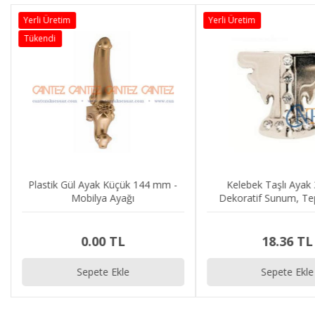
Yerli Üretim
Yerli Üretim
Tükendi
Plastik Gül Ayak Küçük 144 mm -
Kelebek Taşlı Ayak
Mobilya Ayağı
Dekoratif Sunum, Tep
Stand, Mücevher, Tes
Ayağı
0.00 TL
18.36 TL
Sepete Ekle
Sepete Ekle