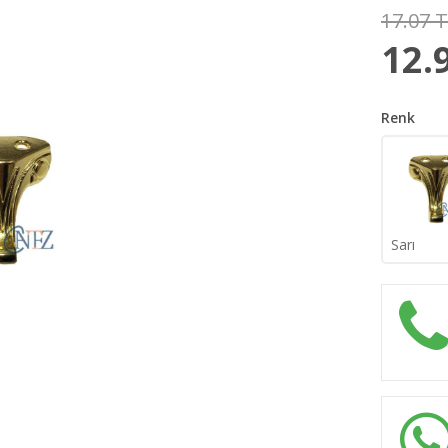
17.07 
12.
Renk
Sarı