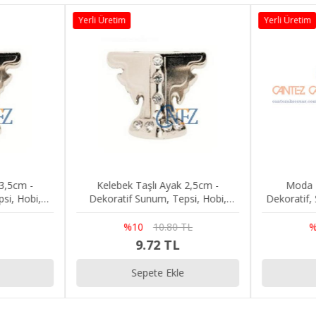
Yerli Üretim
Yerli Üretim
 3,5cm -
Kelebek Taşlı Ayak 2,5cm -
Moda T
si, Hobi,
Dekoratif Sunum, Tepsi, Hobi,
Dekoratif,
pih, Kutu
Stand, Mücevher, Tespih, Kutu
Tepsi, Sta
Ayağı
%10
10.80 TL
%
9.72 TL
Sepete Ekle