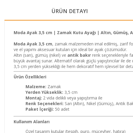
ÜRÜN DETAYI
Moda Ayak 3,5 cm | Zamak Kutu Ayağı | Altın, Gümüş, An
Moda Ayak 3,5 cm
, zamak malzemeden imal edilmiş, zarif form
ve el yapımı aksesuar kutuları için ideal bir ayak çözümüdür.
Altın (sarı), gümüş (nikel) ve
antik bakır
renk seçenekleriyle fa
büyük avantaj sunar. Alternatif olarak güçlü yapıştırıcılar ile de 
3,5 cm yerden yüksekliği ile hem dekoratif hem işlevsel bir deta
Ürün Özellikleri
Malzeme:
Zamak
Yerden Yükseklik:
3,5 cm
Montaj:
2 vida delikli veya yapıştırma ile
Renk Seçenekleri:
Sarı (Altın), Nikel (Gümüş), Antik Bak
Paket İçeriği:
50 adet
Kullanım Alanları
Özel tasarım kutular (tespih, puro, mücevher, hatıra)