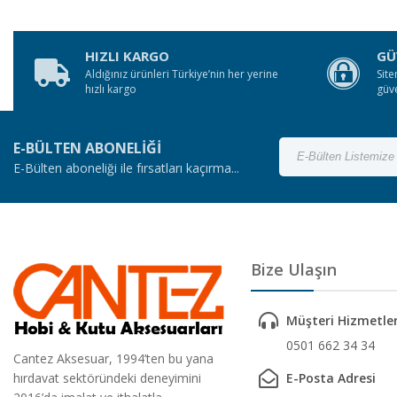
HIZLI KARGO
GÜ
Aldığınız ürünleri Türkiye’nin her yerine
Site
hızlı kargo
güv
E-BÜLTEN ABONELİĞİ
E-Bülten aboneliği ile fırsatları kaçırma...
Bize Ulaşın
Müşteri Hizmetler
0501 662 34 34
Cantez Aksesuar, 1994’ten bu yana
hırdavat sektöründeki deneyimini
E-Posta Adresi