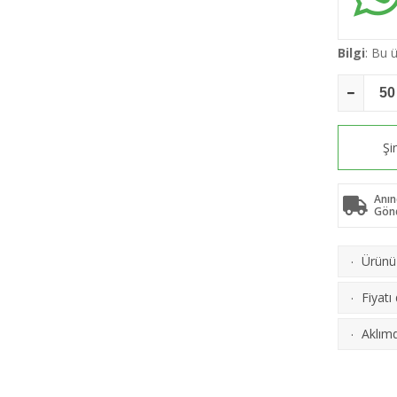
Bilgi
: Bu
Şi
Anın
Gön
Ürünü 
·
Fiyatı
·
Aklımd
·