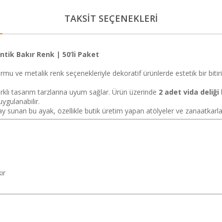
TAKSİT SEÇENEKLERİ
tik Bakır Renk | 50’li Paket
u ve metalik renk seçenekleriyle dekoratif ürünlerde estetik bir bitiriş
rklı tasarım tarzlarına uyum sağlar. Ürün üzerinde
2 adet vida deliği
uygulanabilir.
y sunan bu ayak, özellikle butik üretim yapan atölyeler ve zanaatkarlar
ır