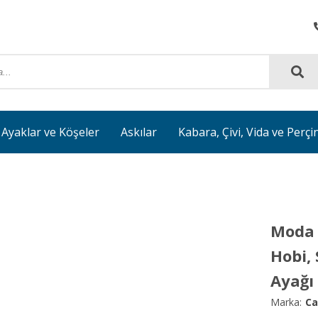
Ayaklar ve Köşeler
Askılar
Kabara, Çivi, Vida ve Perçi
Moda T
Hobi,
Ayağı
Marka:
Ca