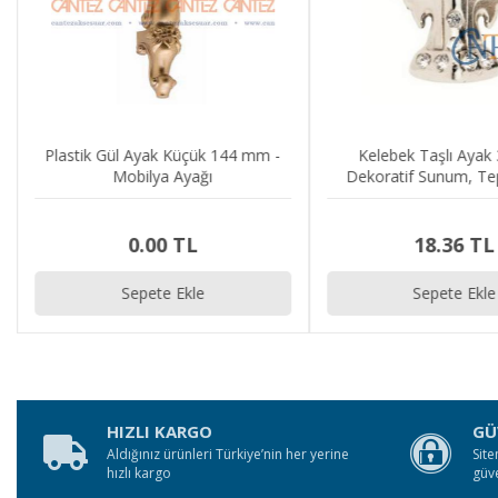
Plastik Gül Ayak Küçük 144 mm -
Kelebek Taşlı Ayak
Mobilya Ayağı
Dekoratif Sunum, Tep
Stand, Mücevher, Tes
Ayağı
0.00 TL
18.36 TL
Sepete Ekle
Sepete Ekle
HIZLI KARGO
GÜ
Aldığınız ürünleri Türkiye’nin her yerine
Site
hızlı kargo
güv