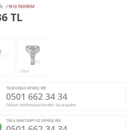
TL
/ %10 İNDİRİM
36
TL
Nikel
TELEFONDA SİPARİŞ VER
0501 662 34 34
Tıklayın, telefonunuzu bırakın. Sizi arayalım.
TIKLA WHATSAPP İLE SİPARİŞ VER
0501 662 34 34