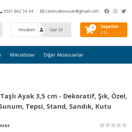
0501 662 34 34
cantezaksesuar@gmail.com
Sepetim
0
Hesabım
Üye Ol
0 TL
n
Mıknatıslar
Diğer Aksesuarlar
aşlı Ayak 3,5 cm - Dekoratif, Şık, Özel,
 Sunum, Tepsi, Stand, Sandık, Kutu
ntez