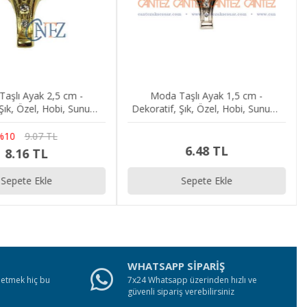
aşlı Ayak 2,5 cm -
Moda Taşlı Ayak 1,5 cm -
 Şık, Özel, Hobi, Sunum,
Dekoratif, Şık, Özel, Hobi, Sunum,
nd, Sandık, Kutu Ayağı
Tepsi, Stand, Sandık, Kutu Ayağı
%10
9.07 TL
6.48 TL
8.16 TL
Sepete Ekle
Sepete Ekle
WHATSAPP SİPARİŞ
e etmek hiç bu
7x24 Whatsapp üzerinden hızlı ve
güvenli sipariş verebilirsiniz