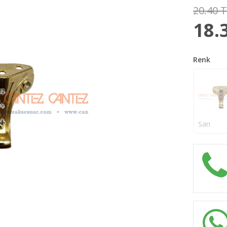
20.40 
18.
Renk
Sarı