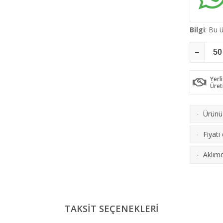
Bilgi
: Bu
Yerli
Üret
Ürünü 
·
Fiyatı
·
Aklımd
·
TAKSİT SEÇENEKLERİ