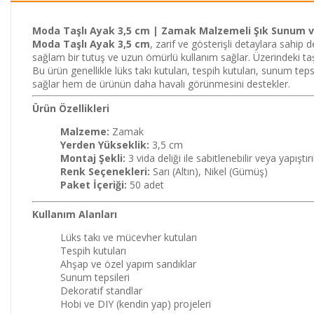
Moda Taşlı Ayak 3,5 cm | Zamak Malzemeli Şık Sunum v
Moda Taşlı Ayak 3,5 cm
, zarif ve gösterişli detaylara sahip
sağlam bir tutuş ve uzun ömürlü kullanım sağlar. Üzerindeki ta
Bu ürün genellikle lüks takı kutuları, tespih kutuları, sunum te
sağlar hem de ürünün daha havalı görünmesini destekler.
Ürün Özellikleri
Malzeme:
Zamak
Yerden Yükseklik:
3,5 cm
Montaj Şekli:
3 vida deliği ile sabitlenebilir veya yapıştır
Renk Seçenekleri:
Sarı (Altın), Nikel (Gümüş)
Paket İçeriği:
50 adet
Kullanım Alanları
Lüks takı ve mücevher kutuları
Tespih kutuları
Ahşap ve özel yapım sandıklar
Sunum tepsileri
Dekoratif standlar
Hobi ve DIY (kendin yap) projeleri