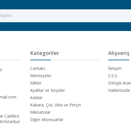
Kategoriler
Alışveriş
Cantaks
İletişim
i
Menteşeler
S.S.S.
Kilitler
Detaylı Ar
Ayaklar ve Köşeler
Hakkımızda
mail.com
Askılar
Kabara, Çivi, Vida ve Perçin
Mıknatıslar
ar Caddesi
Diğer Aksesuarlar
h/İstanbul