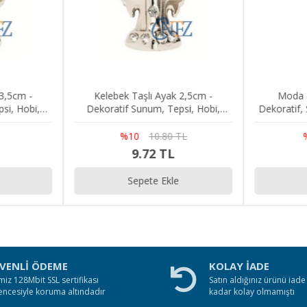
 3,5cm -
Kelebek Taşlı Ayak 2,5cm -
Moda T
si, Hobi,
Dekoratif Sunum, Tepsi, Hobi,
Dekoratif,
pih, Kutu
Stand, Mücevher, Tespih, Kutu
Tepsi, Sta
Ayağı
%10
10.80 TL
9.72 TL
Sepete Ekle
VENLİ ÖDEME
KOLAY İADE
miz 128Mbit SSL sertifikası
Satın aldığınız ürünü iad
encesiyle koruma altındadır
kadar kolay olmamıştı