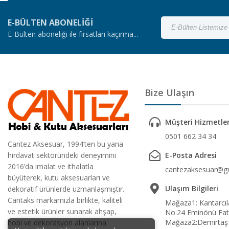
E-BÜLTEN ABONELİĞİ
E-Bülten aboneliği ile fırsatları kaçırma...
Bize Ulaşın
Müşteri Hizmetler
0501 662 34 34
Cantez Aksesuar, 1994’ten bu yana
hırdavat sektöründeki deneyimini
E-Posta Adresi
2016’da imalat ve ithalatla
cantezaksesuar@g
büyüterek, kutu aksesuarları ve
Ulaşım Bilgileri
dekoratif ürünlerde uzmanlaşmıştır.
Cantaks markamızla birlikte, kaliteli
Mağaza1: Kantarcıl
ve estetik ürünler sunarak ahşap,
No:24 Eminönü Fati
Mağaza2:Demirtaş
hobi ve dekorasyon alanlarına